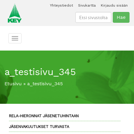
Yhteystiedot
Sivukartta
Kirjaudu sisään
Hae
Toggle navigation
a_testisivu_345
Etusivu
»
a_testisivu_345
RELA-HIERONNAT JÄSENETUHINTAAN
JÄSENVAKUUTUKSET TURVASTA