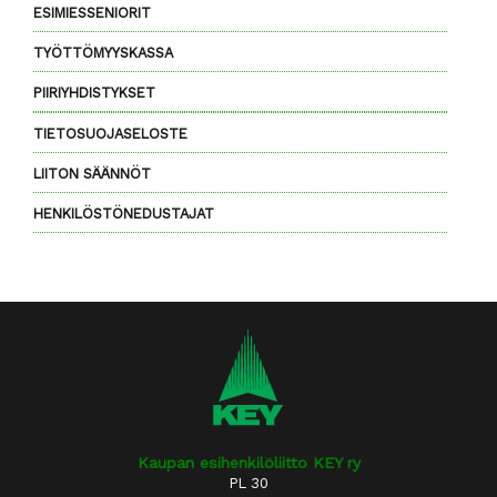
ESIMIESSENIORIT
TYÖTTÖMYYSKASSA
PIIRIYHDISTYKSET
TIETOSUOJASELOSTE
LIITON SÄÄNNÖT
HENKILÖSTÖNEDUSTAJAT
Kaupan esihenkilöliitto KEY ry
PL 30