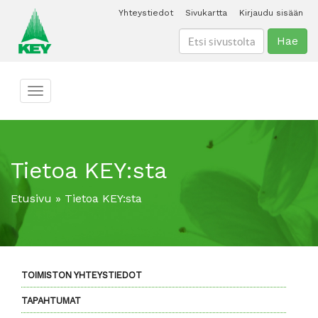
Yhteystiedot
Sivukartta
Kirjaudu sisään
Hae
Toggle navigation
Tietoa KEY:sta
Etusivu
»
Tietoa KEY:sta
TOIMISTON YHTEYSTIEDOT
TAPAHTUMAT