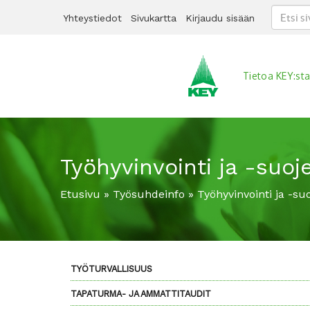
Yhteystiedot
Sivukartta
Kirjaudu sisään
Tietoa KEY:st
Työhyvinvointi ja -suoj
Etusivu
»
Työsuhdeinfo
»
Työhyvinvointi ja -su
TYÖTURVALLISUUS
TAPATURMA- JA AMMATTITAUDIT