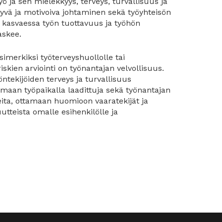
 ja sen mielekkyys, terveys, turvallisuus ja
yvä ja motivoiva johtaminen sekä työyhteisön
in kasvaessa työn tuottavuus ja työhön
askee.
simerkiksi työterveyshuollolle tai
iskien arviointi on työnantajan velvollisuus.
yöntekijöiden terveys ja turvallisuus
amaan työpaikalla laadittuja sekä työnantajan
ita, ottamaan huomioon vaaratekijät ja
tteista omalle esihenkilölle ja