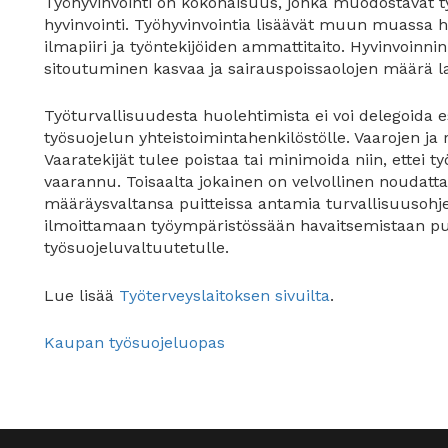
Työhyvinvointi on kokonaisuus, jonka muodostavat työ
hyvinvointi. Työhyvinvointia lisäävät muun muassa h
ilmapiiri ja työntekijöiden ammattitaito. Hyvinvoinn
sitoutuminen kasvaa ja sairauspoissaolojen määrä l
Työturvallisuudesta huolehtimista ei voi delegoida e
työsuojelun yhteistoimintahenkilöstölle. Vaarojen ja r
Vaaratekijät tulee poistaa tai minimoida niin, ettei t
vaarannu. Toisaalta jokainen on velvollinen noudatt
määräysvaltansa puitteissa antamia turvallisuusohje
ilmoittamaan työympäristössään havaitsemistaan puu
työsuojeluvaltuutetulle.
Lue lisää
Työterveyslaitoksen sivuilta
.
Kaupan työsuojeluopas