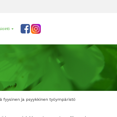
siointi
tä fyysinen ja psyykkinen työympäristö