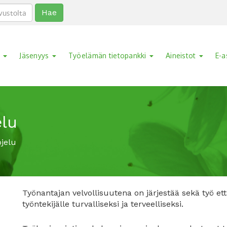
Hae
a
Jäsenyys
Työelämän tietopankki
Aineistot
E-a
elu
ojelu
Työnantajan velvollisuutena on järjestää sekä työ et
työntekijälle turvalliseksi ja terveelliseksi.