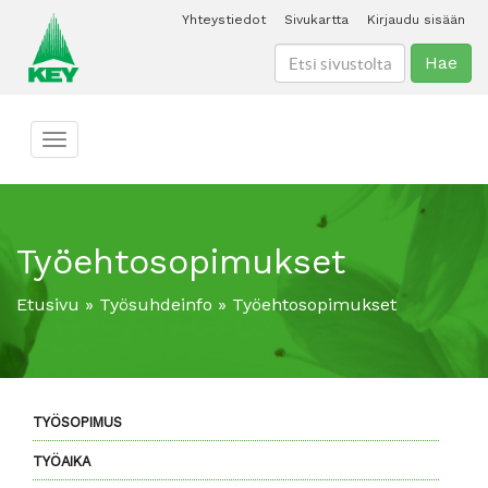
Yhteystiedot
Sivukartta
Kirjaudu sisään
Hae
Toggle navigation
Työehtosopimukset
Etusivu
»
Työsuhdeinfo
»
Työehtosopimukset
TYÖSOPIMUS
TYÖAIKA