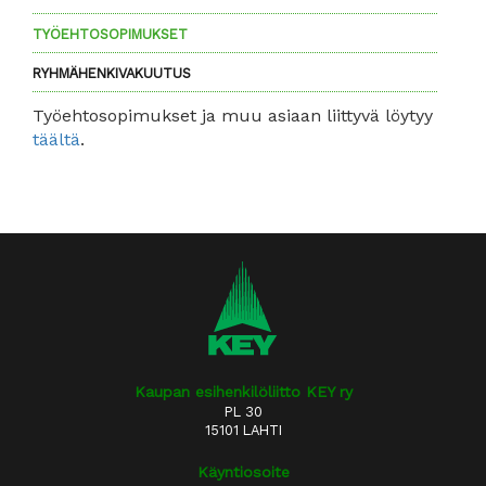
TYÖEHTOSOPIMUKSET
RYHMÄHENKIVAKUUTUS
Työehtosopimukset ja muu asiaan liittyvä löytyy
täältä
.
Kaupan esihenkilöliitto KEY ry
PL 30
15101 LAHTI
Käyntiosoite