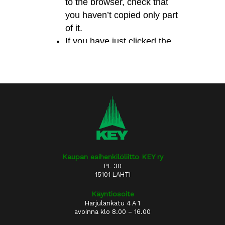
Kaupan esihenkilöliitto KEY ry
PL 30
15101 LAHTI
Käyntiosoite
Harjulankatu 4 A 1
avoinna klo 8.00 – 16.00