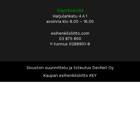
Käyntiosoite
Harjulankatu 4 A 1
avoinna klo 8.00 – 16.00
esihenkiloliitto.com
03 875 800
Y-tunnus 0288901-8
Sivuston suunnittelu ja toteutus DevNet Oy
Kaupan esihenkilöliitto KEY