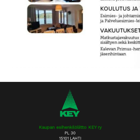
Kaupan esihenkilöliitto KEY ry
PL 30
15101 LAHTI