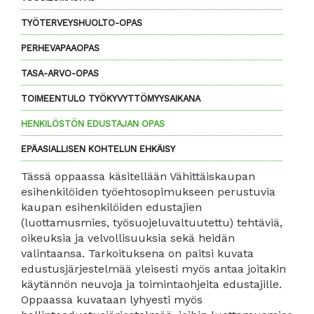
TYÖTERVEYSHUOLTO-OPAS
PERHEVAPAAOPAS
TASA-ARVO-OPAS
TOIMEENTULO TYÖKYVYTTÖMYYSAIKANA
HENKILÖSTÖN EDUSTAJAN OPAS
EPÄASIALLISEN KOHTELUN EHKÄISY
Tässä oppaassa käsitellään Vähittäiskaupan
esihenkilöiden työehtosopimukseen perustuvia
kaupan esihenkilöiden edustajien
(luottamusmies, työsuojeluvaltuutettu) tehtäviä,
oikeuksia ja velvollisuuksia sekä heidän
valintaansa. Tarkoituksena on paitsi kuvata
edustusjärjestelmää yleisesti myös antaa joitakin
käytännön neuvoja ja toimintaohjeita edustajille.
Oppaassa kuvataan lyhyesti myös