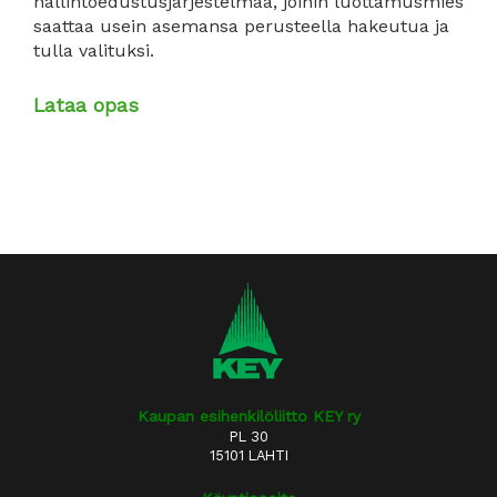
hallintoedustusjärjestelmää, joihin luottamusmies
saattaa usein asemansa perusteella hakeutua ja
tulla valituksi.
Lataa opas
Kaupan esihenkilöliitto KEY ry
PL 30
15101 LAHTI