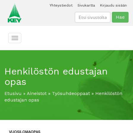
Yhteystiedot
Sivukartta
Kirjaudu sisään
Hae
Toggle navigation
Henkilöstön edustajan
opas
Etusivu
»
Aineistot
»
Työsuhdeoppaat
»
Henkilöstön
edustajan opas
VUOSILOMAOPAS