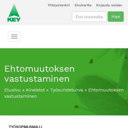
Yhteystiedot
Sivukartta
Kirjaudu sisään
Hae
Toggle navigation
Ehtomuutoksen
vastustaminen
Etusivu
»
Aineistot
»
Työsuhdeturva
»
Ehtomuutoksen
vastustaminen
TYÖSOPIMUSMALLI