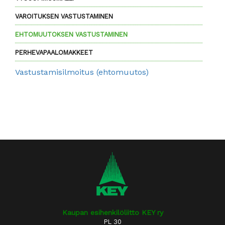
VAROITUKSEN VASTUSTAMINEN
EHTOMUUTOKSEN VASTUSTAMINEN
PERHEVAPAALOMAKKEET
Vastustamisilmoitus (ehtomuutos)
Kaupan esihenkilöliitto KEY ry
PL 30