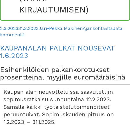
KIRJAUTUMISEN)
Julkaistu
Kirjoittaja
Kategoriat
2.3.2023
31.3.2023
Jari-Pekka Mäkinen
Ajankohtaista
Jätä
artikkeliin
kommentti
Verkkokoulutukset
KAUPANALAN PALKAT NOUSEVAT
jäsenille
1.6.2023
Esihenkilöiden palkankorotukset
prosentteina, myyjille euromääräisinä
Kaupan alan neuvotteluissa saavutettiin
sopimusratkaisu sunnuntaina 12.2.2023.
Samalla kaikki työtaistelutoimenpiteet
peruuntuivat. Sopimuskauden pituus on
1.2.2023 – 31.1.2025.