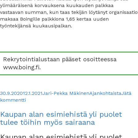
ylimääräisenä korvauksena kuukauden palkkaa
vastaavan summan, kun taas tekijän löytänyt organisaatio
maksaa Boingille palkkiona 1,65 kertaa uuden
työntekijänsä kuukausipalkan.
Rekrytointialustaan pääset osoitteessa
www.boing.fi.
Julkaistu
Kirjoittaja
Kategoriat
30.9.2020
12.1.2021
Jari-Pekka Mäkinen
Ajankohtaista
Jätä
artikkeliin
kommentti
Suosittelemme
Kaupan alan esimiehistä yli puolet
–
rekrytointialusta
tulee töihin myös sairaana
Boing
Kaupan alan esimiehistä yli puolet