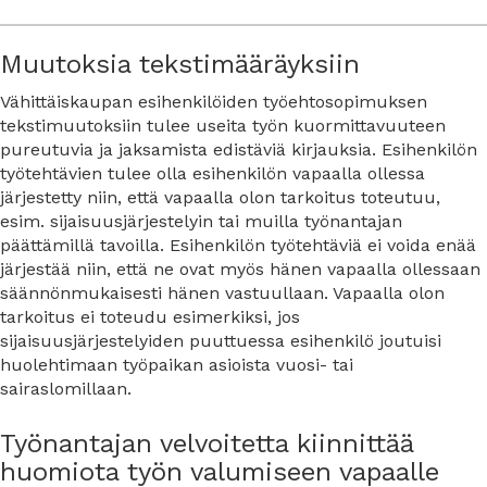
Muutoksia tekstimääräyksiin
Vähittäiskaupan esihenkilöiden työehtosopimuksen
tekstimuutoksiin tulee useita työn kuormittavuuteen
pureutuvia ja jaksamista edistäviä kirjauksia. Esihenkilön
työtehtävien tulee olla esihenkilön vapaalla ollessa
järjestetty niin, että vapaalla olon tarkoitus toteutuu,
esim. sijaisuusjärjestelyin tai muilla työnantajan
päättämillä tavoilla. Esihenkilön työtehtäviä ei voida enää
järjestää niin, että ne ovat myös hänen vapaalla ollessaan
säännönmukaisesti hänen vastuullaan. Vapaalla olon
tarkoitus ei toteudu esimerkiksi, jos
sijaisuusjärjestelyiden puuttuessa esihenkilö joutuisi
huolehtimaan työpaikan asioista vuosi- tai
sairaslomillaan.
Työnantajan velvoitetta kiinnittää
huomiota työn valumiseen vapaalle