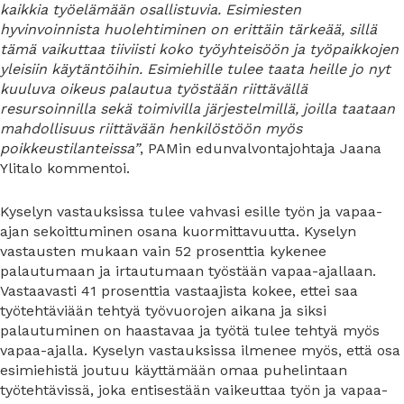
kaikkia työelämään osallistuvia. Esimiesten
hyvinvoinnista huolehtiminen on erittäin tärkeää, sillä
tämä vaikuttaa tiiviisti koko työyhteisöön ja työpaikkojen
yleisiin käytäntöihin. Esimiehille tulee taata heille jo nyt
kuuluva oikeus palautua työstään riittävällä
resursoinnilla sekä toimivilla järjestelmillä, joilla taataan
mahdollisuus riittävään henkilöstöön myös
poikkeustilanteissa”
, PAMin edunvalvontajohtaja Jaana
Ylitalo kommentoi.
Kyselyn vastauksissa tulee vahvasi esille työn ja vapaa-
ajan sekoittuminen osana kuormittavuutta. Kyselyn
vastausten mukaan vain 52 prosenttia kykenee
palautumaan ja irtautumaan työstään vapaa-ajallaan.
Vastaavasti 41 prosenttia vastaajista kokee, ettei saa
työtehtäviään tehtyä työvuorojen aikana ja siksi
palautuminen on haastavaa ja työtä tulee tehtyä myös
vapaa-ajalla. Kyselyn vastauksissa ilmenee myös, että osa
esimiehistä joutuu käyttämään omaa puhelintaan
työtehtävissä, joka entisestään vaikeuttaa työn ja vapaa-