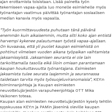
ajan erottamista toisistaan. Lisää painetta työn
tekemiseen vapaa-ajalla luo monelle esimiehelle myös
työnantajan vaatimus päivittää työnantajan sosiaalisen
median kanavia myös vapaalla.
”Työn kuormittavuudesta puhutaan tänä päivänä
enemmän kuin aikaisemmin, mutta silti koko ajan entistä
harvempi kykenee palautumaan työstä vapaa-ajallaan.
On kuvaavaa, että yli puolet kaupan esimiehistä on
pohtinut viimeisen vuoden aikana työpaikan vaihtamista
jaksamissyistä. Jaksamisen seuranta ei ole lain
tarkoittamalla tasolla eikä liioin omiaan parantamaan
kaupan houkuttavuutta työnantajana. Esimiesten
jaksamista tulee seurata laajemmin ja seurannassa
taidetaan tarvita myös työsuojeluviranomaisia”
, KEY:n
toiminnanjohtaja ja Kaupan esimiesten
neuvottelujärjestön varapuheenjohtaja OTT Mika
Valkonen toteaa.
Kaupan alan esimiesten neuvottelujärjestön kysely tehtiin
syyskuussa KEY:n ja PAMin jäseninä oleville kaupan