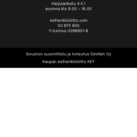
Harjulankatu 4 A 1
avoinna klo 8.00 – 16.00
esihenkiloliitto.com
03 875 800
Y-tunnus 0288901-8
Sivuston suunnittelu ja toteutus DevNet Oy
Kaupan esihenkilöliitto KEY