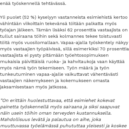
enää työskennellä tehtävässä.
Yli puolet (52 %) kyselyyn vastanneista esimiehistä kertoo
vähintään viikoittain tekevänsä töitään palkatta myös
työajan jälkeen. Tämän lisäksi 62 prosenttia vastaajista on
tullut sairaana töihin sekä kolmannes tekee toistuvasti
töitä myös vuosilomallaan. Vapaa-ajalla työskentely näkyy
myös vastaajien työpäivissä, sillä esimerkiksi 70 prosenttia
vastaajista ei pysty pitämään työehtosopimuksen
mukaisia päivittäisiä ruoka- ja kahvitaukoja vaan käyttää
myös nämä työn tekemiseen. Työn määrä ja työn
tunkeutuminen vapaa-ajalle vaikuttavat vähentävästi
vastaajien näkemykseen ja kokemukseen omasta
jaksamisestaan myös jatkossa.
”On erittäin huolestuttavaa, että esimiehet kokevat
painetta työskennellä myös sairaana ja siksi saapuvat
näin usein töihin oman terveyden kustannuksella.
Mahdollisuus levätä ja palautua on aihe, joka
muuttuvassa työelämässä puhututtaa yleisesti ja koskee