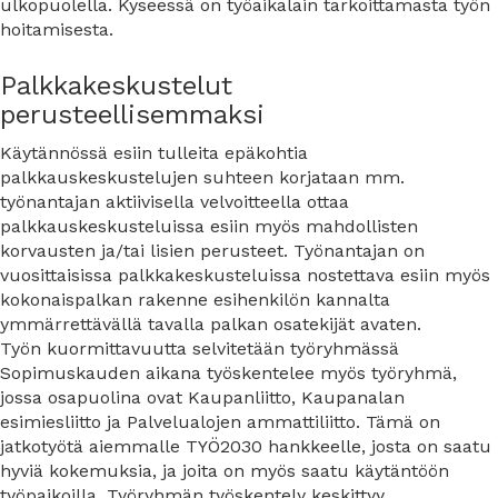
ulkopuolella. Kyseessä on työaikalain tarkoittamasta työn
hoitamisesta.
Palkkakeskustelut
perusteellisemmaksi
Käytännössä esiin tulleita epäkohtia
palkkauskeskustelujen suhteen korjataan mm.
työnantajan aktiivisella velvoitteella ottaa
palkkauskeskusteluissa esiin myös mahdollisten
korvausten ja/tai lisien perusteet. Työnantajan on
vuosittaisissa palkkakeskusteluissa nostettava esiin myös
kokonaispalkan rakenne esihenkilön kannalta
ymmärrettävällä tavalla palkan osatekijät avaten.
Työn kuormittavuutta selvitetään työryhmässä
Sopimuskauden aikana työskentelee myös työryhmä,
jossa osapuolina ovat Kaupanliitto, Kaupanalan
esimiesliitto ja Palvelualojen ammattiliitto. Tämä on
jatkotyötä aiemmalle TYÖ2030 hankkeelle, josta on saatu
hyviä kokemuksia, ja joita on myös saatu käytäntöön
työpaikoilla. Työryhmän työskentely keskittyy