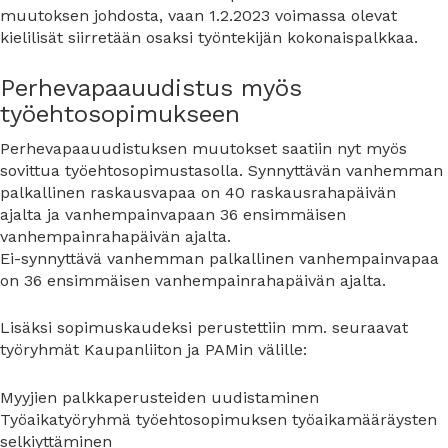
muutoksen johdosta, vaan 1.2.2023 voimassa olevat
kielilisät siirretään osaksi työntekijän kokonaispalkkaa.
Perhevapaauudistus myös
työehtosopimukseen
Perhevapaauudistuksen muutokset saatiin nyt myös
sovittua työehtosopimustasolla. Synnyttävän vanhemman
palkallinen raskausvapaa on 40 raskausrahapäivän
ajalta ja vanhempainvapaan 36 ensimmäisen
vanhempainrahapäivän ajalta.
Ei-synnyttävä vanhemman palkallinen vanhempainvapaa
on 36 ensimmäisen vanhempainrahapäivän ajalta.
Lisäksi sopimuskaudeksi perustettiin mm. seuraavat
työryhmät Kaupanliiton ja PAMin välille:
Myyjien palkkaperusteiden uudistaminen
Työaikatyöryhmä työehtosopimuksen työaikamääräysten
selkiyttäminen