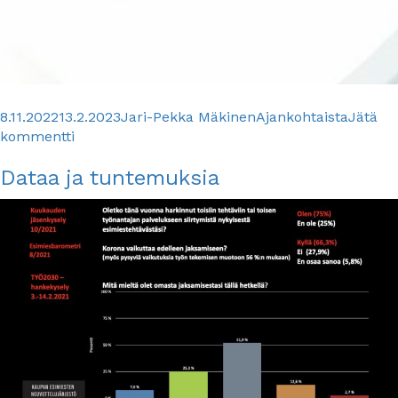
Julkaistu
Kirjoittaja
Kategoriat
8.11.2022
13.2.2023
Jari-Pekka Mäkinen
Ajankohtaista
Jätä
artikkeliin
kommentti
Kaupan
Dataa ja tuntemuksia
alan
esimiesbarometri
2022