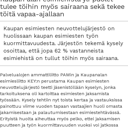
tulee töihin myös sairaana sekä tekee
töitä vapaa-ajallaan
Kaupan esimiesten neuvottelujärjestö on
huolissaan kaupan esimiesten työn
kuormittavuudesta. Järjestön tekemä kysely
osoittaa, että jopa 62 % vastanneista
esimiehistä on tullut töihin myös sairaana.
Palvelualojen ammattiliitto PAMin ja Kaupanalan
esimiesliitto KEY:n perustama Kaupan esimiesten
neuvottelujärjestö teetti jäsenistöllään kyselyn, jonka
tarkoituksena oli kartoittaa esimiesten jaksamista
työssään. Kysely tehtiin nyt toista kertaa ja vastauksissa
painottuu viime vuoden tapaan vastaajien huoli omasta
jakamisestaan ja palautumisestaan esimiestehtävässä.
Erityistä huolta aiheuttaa myös pelko, ettei jaksamisen
puutteen ja työn kuormittavuuden vuoksi voi jatkossa