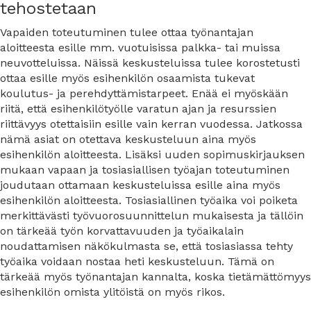
tehostetaan
Vapaiden toteutuminen tulee ottaa työnantajan
aloitteesta esille mm. vuotuisissa palkka- tai muissa
neuvotteluissa. Näissä keskusteluissa tulee korostetusti
ottaa esille myös esihenkilön osaamista tukevat
koulutus- ja perehdyttämistarpeet. Enää ei myöskään
riitä, että esihenkilötyölle varatun ajan ja resurssien
riittävyys otettaisiin esille vain kerran vuodessa. Jatkossa
nämä asiat on otettava keskusteluun aina myös
esihenkilön aloitteesta. Lisäksi uuden sopimuskirjauksen
mukaan vapaan ja tosiasiallisen työajan toteutuminen
joudutaan ottamaan keskusteluissa esille aina myös
esihenkilön aloitteesta. Tosiasiallinen työaika voi poiketa
merkittävästi työvuorosuunnittelun mukaisesta ja tällöin
on tärkeää työn korvattavuuden ja työaikalain
noudattamisen näkökulmasta se, että tosiasiassa tehty
työaika voidaan nostaa heti keskusteluun. Tämä on
tärkeää myös työnantajan kannalta, koska tietämättömyys
esihenkilön omista ylitöistä on myös rikos.