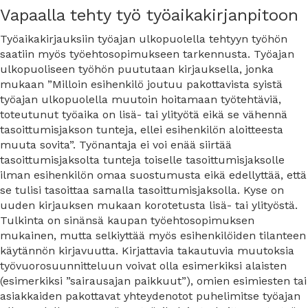
Vapaalla tehty työ työaikakirjanpitoon
Työaikakirjauksiin työajan ulkopuolella tehtyyn työhön
saatiin myös työehtosopimukseen tarkennusta. Työajan
ulkopuoliseen työhön puututaan kirjauksella, jonka
mukaan ”Milloin esihenkilö joutuu pakottavista syistä
työajan ulkopuolella muutoin hoitamaan työtehtäviä,
toteutunut työaika on lisä- tai ylityötä eikä se vähennä
tasoittumisjakson tunteja, ellei esihenkilön aloitteesta
muuta sovita”. Työnantaja ei voi enää siirtää
tasoittumisjaksolta tunteja toiselle tasoittumisjaksolle
ilman esihenkilön omaa suostumusta eikä edellyttää, että
se tulisi tasoittaa samalla tasoittumisjaksolla. Kyse on
uuden kirjauksen mukaan korotetusta lisä- tai ylityöstä.
Tulkinta on sinänsä kaupan työehtosopimuksen
mukainen, mutta selkiyttää myös esihenkilöiden tilanteen
käytännön kirjavuutta. Kirjattavia takautuvia muutoksia
työvuorosuunnitteluun voivat olla esimerkiksi alaisten
(esimerkiksi ”sairausajan paikkuut”), omien esimiesten tai
asiakkaiden pakottavat yhteydenotot puhelimitse työajan