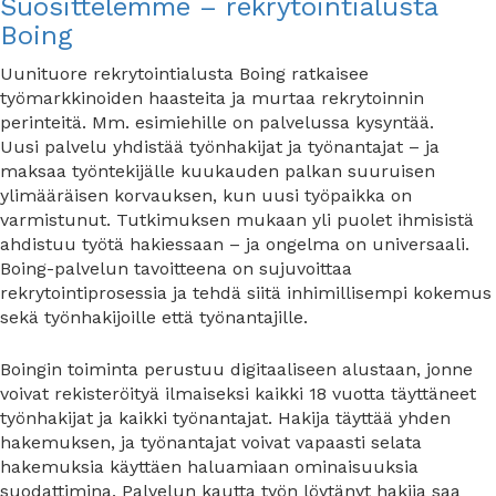
Suosittelemme – rekrytointialusta
ja
tuntemuksia
Boing
Uunituore rekrytointialusta Boing ratkaisee
työmarkkinoiden haasteita ja murtaa rekrytoinnin
perinteitä. Mm. esimiehille on palvelussa kysyntää.
Uusi palvelu yhdistää työnhakijat ja työnantajat – ja
maksaa työntekijälle kuukauden palkan suuruisen
ylimääräisen korvauksen, kun uusi työpaikka on
varmistunut. Tutkimuksen mukaan yli puolet ihmisistä
ahdistuu työtä hakiessaan – ja ongelma on universaali.
Boing-palvelun tavoitteena on sujuvoittaa
rekrytointiprosessia ja tehdä siitä inhimillisempi kokemus
sekä työnhakijoille että työnantajille.
Boingin toiminta perustuu digitaaliseen alustaan, jonne
voivat rekisteröityä ilmaiseksi kaikki 18 vuotta täyttäneet
työnhakijat ja kaikki työnantajat. Hakija täyttää yhden
hakemuksen, ja työnantajat voivat vapaasti selata
hakemuksia käyttäen haluamiaan ominaisuuksia
suodattimina. Palvelun kautta työn löytänyt hakija saa