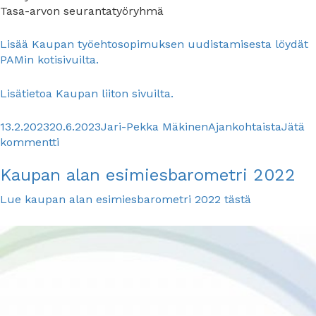
Tasa-arvon seurantatyöryhmä
Lisää Kaupan työehtosopimuksen uudistamisesta löydät
PAMin kotisivuilta.
Lisätietoa Kaupan liiton sivuilta.
Julkaistu
Kirjoittaja
Kategoriat
13.2.2023
20.6.2023
Jari-Pekka Mäkinen
Ajankohtaista
Jätä
artikkeliin
kommentti
KAUPANALAN
Kaupan alan esimiesbarometri 2022
PALKAT
NOUSEVAT
Lue kaupan alan esimiesbarometri 2022 tästä
1.6.2023