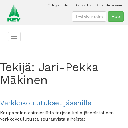
Yhteystiedot
Sivukartta
Kirjaudu sisään
Hae
Toggle navigation
Tekijä:
Jari-Pekka
Mäkinen
Verkkokoulutukset jäsenille
Kaupanalan esimiesliitto tarjoaa koko jäsenistölleen
verkkokoulutusta seuraavista aiheista: