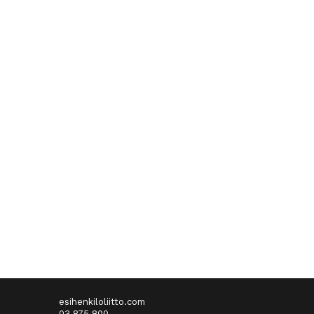
esihenkiloliitto.com
03 875 800