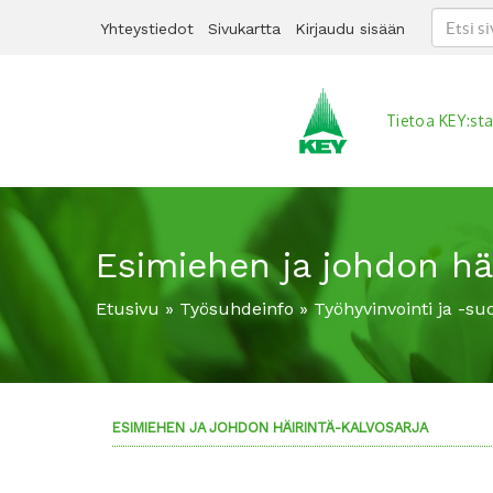
Yhteystiedot
Sivukartta
Kirjaudu sisään
Tietoa KEY:st
Esimiehen ja johdon häi
Etusivu
»
Työsuhdeinfo
»
Työhyvinvointi ja -su
ESIMIEHEN JA JOHDON HÄIRINTÄ-KALVOSARJA