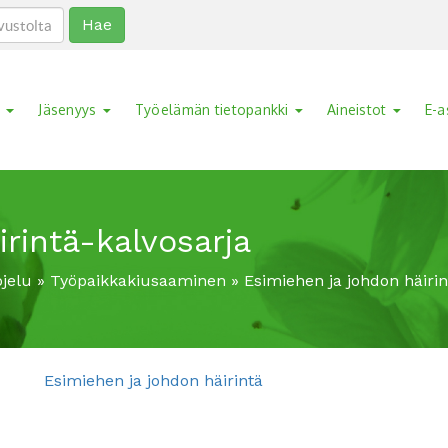
Hae
a
Jäsenyys
Työelämän tietopankki
Aineistot
E-a
rintä-kalvosarja
ojelu
»
Työpaikkakiusaaminen
»
Esimiehen ja johdon häirin
Esimiehen ja johdon häirintä