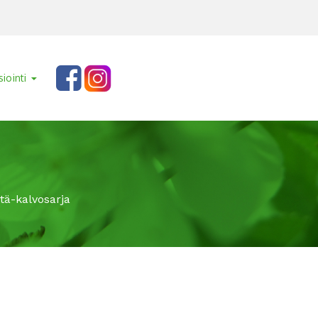
siointi
tä-kalvosarja