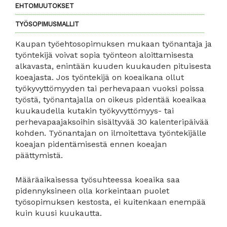
EHTOMUUTOKSET
TYÖSOPIMUSMALLIT
Kaupan työehtosopimuksen mukaan työnantaja ja
työntekijä voivat sopia työnteon aloittamisesta
alkavasta, enintään kuuden kuukauden pituisesta
koeajasta. Jos työntekijä on koeaikana ollut
työkyvyttömyyden tai perhevapaan vuoksi poissa
työstä, työnantajalla on oikeus pidentää koeaikaa
kuukaudella kutakin työkyvyttömyys- tai
perhevapaajaksoihin sisältyvää 30 kalenteripäivää
kohden. Työnantajan on ilmoitettava työntekijälle
koeajan pidentämisestä ennen koeajan
päättymistä.
Määräaikaisessa työsuhteessa koeaika saa
pidennyksineen olla korkeintaan puolet
työsopimuksen kestosta, ei kuitenkaan enempää
kuin kuusi kuukautta.