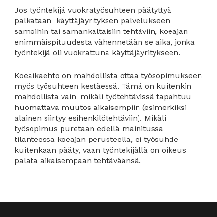
Jos työntekijä vuokratyösuhteen päätyttyä
palkataan käyttäjäyrityksen palvelukseen
samoihin tai samankaltaisiin tehtäviin, koeajan
enimmäispituudesta vähennetään se aika, jonka
työntekijä oli vuokrattuna käyttäjäyritykseen.
Koeaikaehto on mahdollista ottaa työsopimukseen
myös työsuhteen kestäessä. Tämä on kuitenkin
mahdollista vain, mikäli työtehtävissä tapahtuu
huomattava muutos aikaisempiin (esimerkiksi
alainen siirtyy esihenkilötehtäviin). Mikäli
työsopimus puretaan edellä mainitussa
tilanteessa koeajan perusteella, ei työsuhde
kuitenkaan pääty, vaan työntekijällä on oikeus
palata aikaisempaan tehtäväänsä.