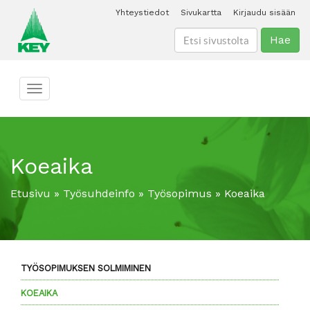
Yhteystiedot
Sivukartta
Kirjaudu sisään
Hae
Toggle navigation
Koeaika
Etusivu
»
Työsuhdeinfo
»
Työsopimus
»
Koeaika
TYÖSOPIMUKSEN SOLMIMINEN
KOEAIKA