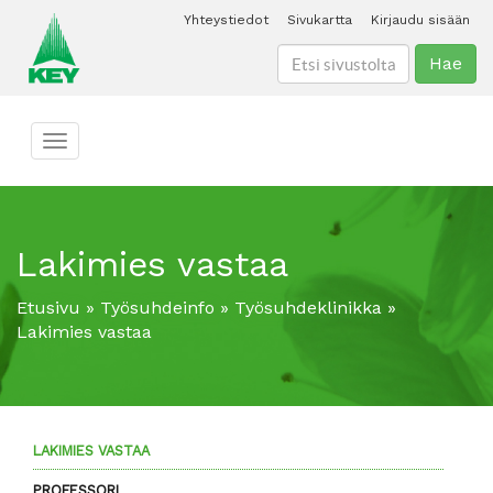
Yhteystiedot
Sivukartta
Kirjaudu sisään
Hae
Toggle navigation
Lakimies vastaa
Etusivu
»
Työsuhdeinfo
»
Työsuhdeklinikka
»
Lakimies vastaa
LAKIMIES VASTAA
PROFESSORI