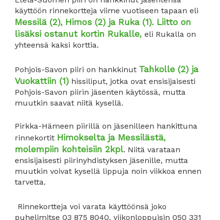
käyttöön rinnekortteja viime vuotiseen tapaan eli
Messilä (2), Himos (2) ja Ruka (1). Liitto on
lisäksi ostanut kortin Rukalle,
eli Rukalla on
yhteensä kaksi korttia.
Tahkolle (2) ja
Pohjois-Savon piiri on hankkinut
Vuokattiin (1)
hissiliput, jotka ovat ensisijaisesti
Pohjois-Savon piirin jäsenten käytössä, mutta
muutkin saavat niitä kysellä.
Pirkka-Hämeen piirillä on jäsenilleen hankittuna
Himokselta ja Messilästä,
rinnekortit
molempiin kohteisiin 2kpl
. Niitä varataan
ensisijaisesti piirinyhdistyksen jäsenille, mutta
muutkin voivat kysellä lippuja noin viikkoa ennen
tarvetta.
Rinnekortteja voi varata käyttöönsä joko
puhelimitse 03 875 8040, viikonloppuisin 050 331