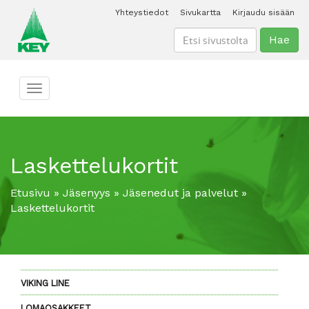
Yhteystiedot
Sivukartta
Kirjaudu sisään
Hae
Toggle navigation
Laskettelukortit
Etusivu
»
Jäsenyys
»
Jäsenedut ja palvelut
»
Laskettelukortit
VIKING LINE
LOMAOSAKKEET