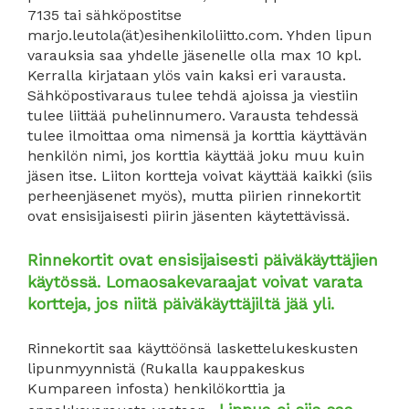
7135 tai sähköpostitse
marjo.leutola(ät)esihenkiloliitto.com. Yhden lipun
varauksia saa yhdelle jäsenelle olla max 10 kpl.
Kerralla kirjataan ylös vain kaksi eri varausta.
Sähköpostivaraus tulee tehdä ajoissa ja viestiin
tulee liittää puhelinnumero. Varausta tehdessä
tulee ilmoittaa oma nimensä ja korttia käyttävän
henkilön nimi, jos korttia käyttää joku muu kuin
jäsen itse. Liiton kortteja voivat käyttää kaikki (siis
perheenjäsenet myös), mutta piirien rinnekortit
ovat ensisijaisesti piirin jäsenten käytettävissä.
Rinnekortit ovat ensisijaisesti päiväkäyttäjien
käytössä. Lomaosakevaraajat voivat varata
kortteja, jos niitä päiväkäyttäjiltä jää yli.
Rinnekortit saa käyttöönsä laskettelukeskusten
lipunmyynnistä (Rukalla kauppakeskus
Kumpareen infosta) henkilökorttia ja