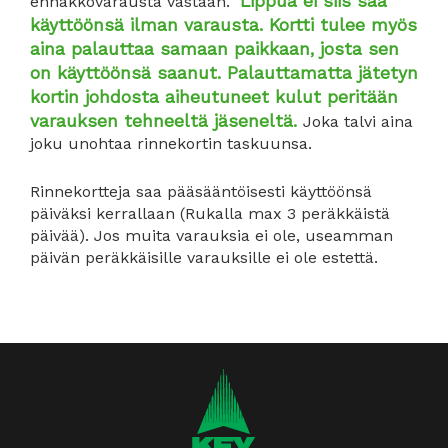
Lippua ei siis saa
ennakkovarausta vastaan.
käyttöönsä ilman varausta. Kortti tulee myös
aina palauttaa samaan paikkaan, josta sen
on käyttöönsä saanut. Palauttamatta jätetyn
kortin johdosta aiheutuneet kulut peritään
varauksen tehneeltä jäseneltä.
Joka talvi aina
joku unohtaa rinnekortin taskuunsa.
Rinnekortteja saa pääsääntöisesti käyttöönsä
päiväksi kerrallaan (Rukalla max 3 peräkkäistä
päivää). Jos muita varauksia ei ole, useamman
päivän peräkkäisille varauksille ei ole estettä.