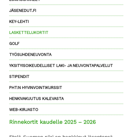
JÄSENEDUT.FI
KEY-LEHTI
LASKETTELUKORTIT
GOLF
TYÖSUHDENEUVONTA
YKSITYISOIKEUDELLISET LAKI- JA NEUVONTAPALVELUT
STIPENDIT
PHT:N HYVINVOINTIKURSSIT
HENKIVAKUUTUS KALEVASTA
WEB-KIRJASTO
Rinnekortit kaudelle 2025 – 2026
Etelä-Suomen piiri on hankkinut jäsentensä