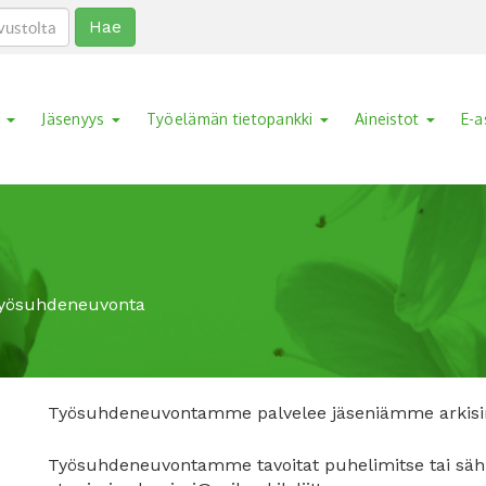
Hae
a
Jäsenyys
Työelämän tietopankki
Aineistot
E-a
yösuhdeneuvonta
Työsuhdeneuvontamme palvelee jäseniämme arkisin 
Työsuhdeneuvontamme tavoitat puhelimitse tai säh