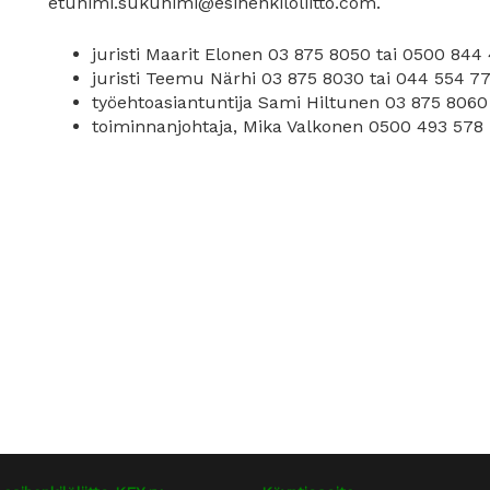
etunimi.sukunimi@esihenkiloliitto.com.
juristi Maarit Elonen 03 875 8050 tai 0500 844
juristi Teemu Närhi 03 875 8030 tai 044 554 7
työehtoasiantuntija Sami Hiltunen 03 875 8060
toiminnanjohtaja, Mika Valkonen 0500 493 578