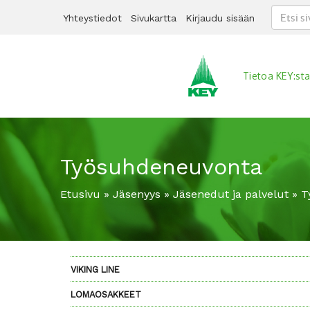
Yhteystiedot
Sivukartta
Kirjaudu sisään
Tietoa KEY:st
Työsuhdeneuvonta
Etusivu
»
Jäsenyys
»
Jäsenedut ja palvelut
»
T
VIKING LINE
LOMAOSAKKEET