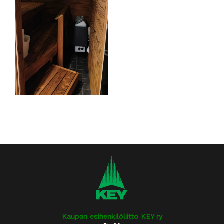
Kaupan esihenkilöliitto KEY ry