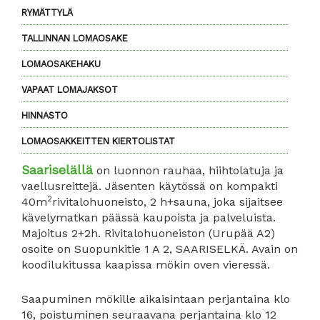
RYMÄTTYLÄ
TALLINNAN LOMAOSAKE
LOMAOSAKEHAKU
VAPAAT LOMAJAKSOT
HINNASTO
LOMAOSAKKEITTEN KIERTOLISTAT
Saariselällä
on luonnon rauhaa, hiihtolatuja ja
vaellusreittejä. Jäsenten käytössä on kompakti
2
40m
rivitalohuoneisto, 2 h+sauna, joka sijaitsee
kävelymatkan päässä kaupoista ja palveluista.
Majoitus 2+2h. Rivitalohuoneiston (Urupää A2)
osoite on Suopunkitie 1 A 2, SAARISELKÄ. Avain on
koodilukitussa kaapissa mökin oven vieressä.
Saapuminen mökille aikaisintaan perjantaina klo
16, poistuminen seuraavana perjantaina klo 12