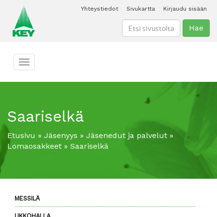
Yhteystiedot
Sivukartta
Kirjaudu sisään
Hae
Toggle navigation
Saariselkä
Etusivu
»
Jäsenyys
»
Jäsenedut ja palvelut
»
Lomaosakkeet
»
Saariselkä
MESSILÄ
UKKOHALLA