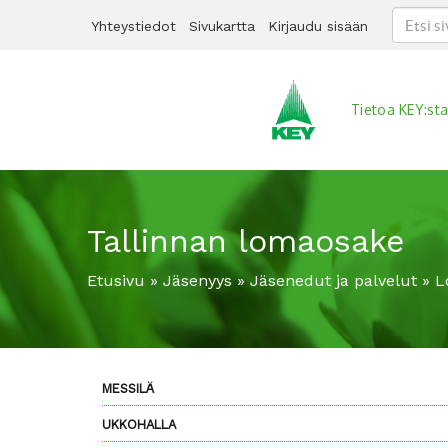
Yhteystiedot
Sivukartta
Kirjaudu sisään
Tietoa KEY:st
Tallinnan lomaosake
Etusivu
»
Jäsenyys
»
Jäsenedut ja palvelut
»
L
MESSILÄ
UKKOHALLA