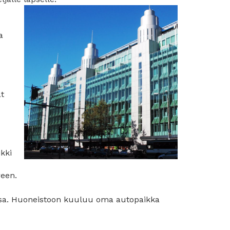
a
t
ikki
reen.
ssa. Huoneistoon kuuluu oma autopaikka