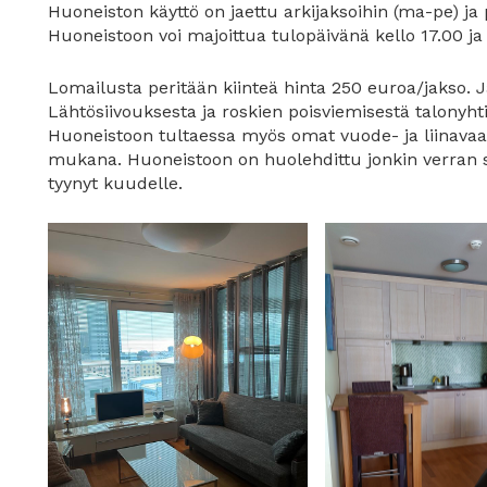
Huoneiston käyttö on jaettu arkijaksoihin (ma-pe) j
Huoneistoon voi majoittua tulopäivänä kello 17.00 ja 
Lomailusta peritään kiinteä hinta 250 euroa/jakso. 
Lähtösiivouksesta ja roskien poisviemisestä talonyhti
Huoneistoon tultaessa myös omat vuode- ja liinavaat
mukana. Huoneistoon on huolehdittu jonkin verran si
tyynyt kuudelle.