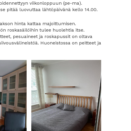
a pidennettyyn viikonloppuun (pe-ma).
se pitää luovuttaa lähtöpäivänä kello 14.00.
Jakson hinta kattaa majoittumisen.
ön roskasäilöihin tulee huolehtia itse.
teet, pesuaineet ja roskapussit on oltava
ivousvälineistöä. Huoneistossa on peitteet ja