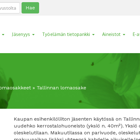
Hae
a
Jäsenyys
Työelämän tietopankki
Aineistot
E-a
omaosakkeet
»
Tallinnan lomaosake
Kaupan esihenkilöliiton jäsenten käytössä on Tallinn
uudehko kerrostalohuoneisto (yksiö n. 40m²). Yksiö o
oleskelutilaan. Makuutilassa on parivuode, oleskel
makuupaikan lisäksi yhteensä kahdelle aikuiselle/nel