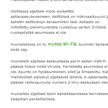
Olotilassa sijaitsee myös avokeittiö
astianpesukoneineen. Keittiössä on mikroaaltouuni j
kahden keittolevyn keraaminen liesi. Astiasto on
mitoitettu pienimuotoista ruokailua varten. Erillistä
ruokapöytää asunnossa ei ole.
muttei Wi-Fiä
Huoneistossa on tv,
. Suomen kanava
eivät näy.
Huoneisto sijaitsee keskustassa parin sadan metrin
päässä Sokos Hotel Virusta. Parveketta asunnossa ei
ole. Asunto on hyväkuntoinen, siisti ja ilmastoitu. Ka
mahdolliset palvelut sijaitsevat lähellä. A-satamasta
pääsee raitiovaunulla numero 2 Viru-keskuksen vie
Huoneisto sijaitsee talon kahdeksannessa kerrokse
sisäpihan parkkihallissa.