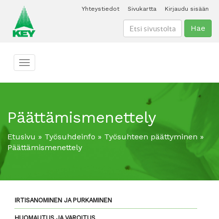
Yhteystiedot
Sivukartta
Kirjaudu sisään
Hae
Toggle navigation
Päättämismenettely
Etusivu
»
Työsuhdeinfo
»
Työsuhteen päättyminen
»
Päättämismenettely
IRTISANOMINEN JA PURKAMINEN
HUOMAUTUS JA VAROITUS