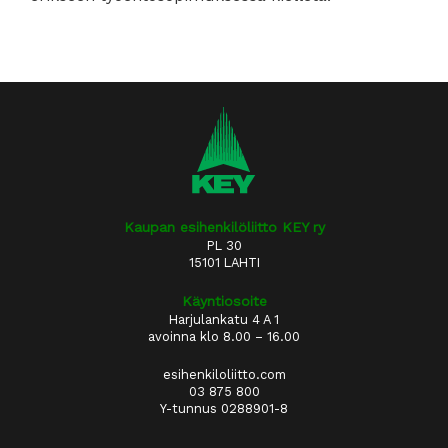
Kaupan esihenkilöliitto KEY ry
PL 30
15101 LAHTI
Käyntiosoite
Harjulankatu 4 A 1
avoinna klo 8.00 – 16.00
esihenkiloliitto.com
03 875 800
Y-tunnus 0288901-8