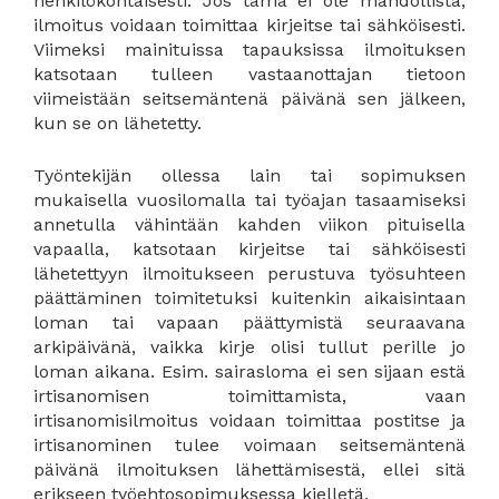
henkilökohtaisesti. Jos tämä ei ole mahdollista,
ilmoitus voidaan toimittaa kirjeitse tai sähköisesti.
Viimeksi mainituissa tapauksissa ilmoituksen
katsotaan tulleen vastaanottajan tietoon
viimeistään seitsemäntenä päivänä sen jälkeen,
kun se on lähetetty.
Työntekijän ollessa lain tai sopimuksen
mukaisella vuosilomalla tai työajan tasaamiseksi
annetulla vähintään kahden viikon pituisella
vapaalla, katsotaan kirjeitse tai sähköisesti
lähetettyyn ilmoitukseen perustuva työsuhteen
päättäminen toimitetuksi kuitenkin aikaisintaan
loman tai vapaan päättymistä seuraavana
arkipäivänä, vaikka kirje olisi tullut perille jo
loman aikana. Esim. sairasloma ei sen sijaan estä
irtisanomisen toimittamista, vaan
irtisanomisilmoitus voidaan toimittaa postitse ja
irtisanominen tulee voimaan seitsemäntenä
päivänä ilmoituksen lähettämisestä, ellei sitä
erikseen työehtosopimuksessa kielletä.