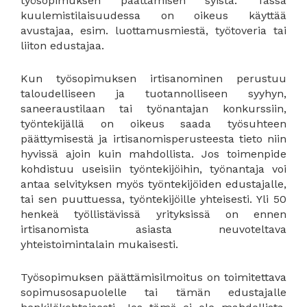
työsopimuksen päättämisen syistä. Tässä
kuulemistilaisuudessa on oikeus käyttää
avustajaa, esim. luottamusmiestä, työtoveria tai
liiton edustajaa.
Kun työsopimuksen irtisanominen perustuu
taloudelliseen ja tuotannolliseen syyhyn,
saneeraustilaan tai työnantajan konkurssiin,
työntekijällä on oikeus saada työsuhteen
päättymisestä ja irtisanomisperusteesta tieto niin
hyvissä ajoin kuin mahdollista. Jos toimenpide
kohdistuu useisiin työntekijöihin, työnantaja voi
antaa selvityksen myös työntekijöiden edustajalle,
tai sen puuttuessa, työntekijöille yhteisesti. Yli 50
henkeä työllistävissä yrityksissä on ennen
irtisanomista asiasta neuvoteltava
yhteistoimintalain mukaisesti.
Työsopimuksen päättämisilmoitus on toimitettava
sopimusosapuolelle tai tämän edustajalle